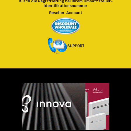
durch die Registrierung bei
Ihrem
Umsatzsteuer-
Identifikationsnummer
Reseller-Account
SUPPORT