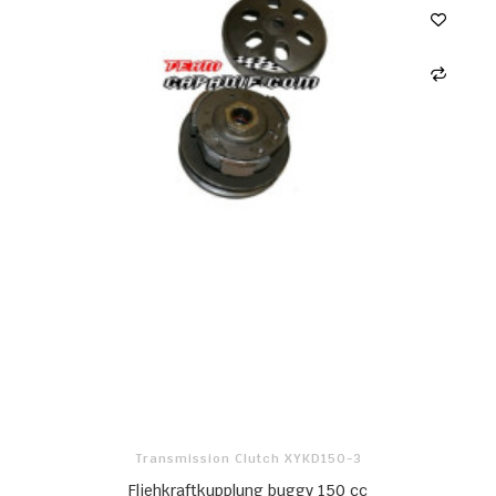
Transmission Clutch XYKD150-3
Fliehkraftkupplung buggy 150 cc