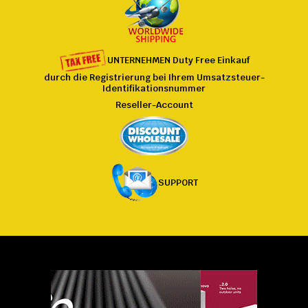
UNTERNEHMEN
Duty Free
Einkauf
durch die Registrierung bei
Ihrem
Umsatzsteuer-
Identifikationsnummer
Reseller-Account
SUPPORT