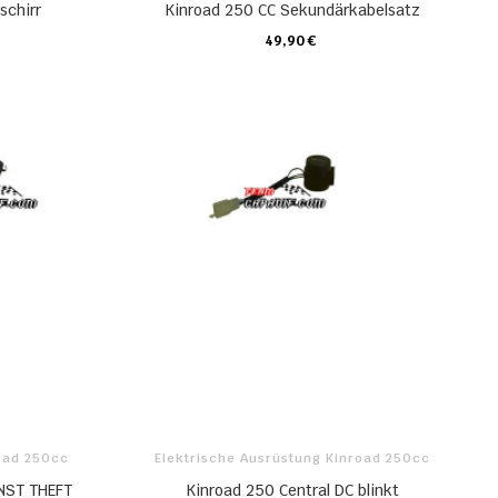
schirr
Kinroad 250 CC Sekundärkabelsatz
49,90 €
KARTE
road 250cc
Elektrische Ausrüstung Kinroad 250cc
NST THEFT
Kinroad 250 Central DC blinkt