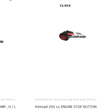
15,90 €
KARTE
road 250cc
Elektrische Ausrüstung Kinroad 250cc
MP., H / L
Kinroad 250 cc ENGINE STOP BUTTON