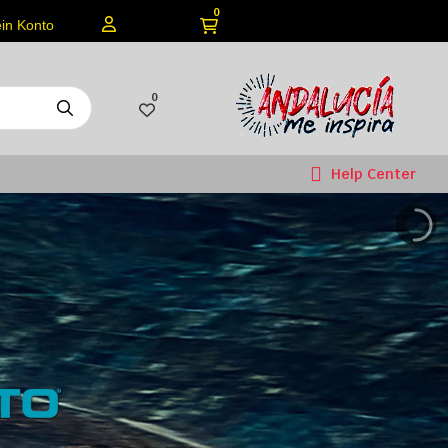
0
in Konto
0
Help Center