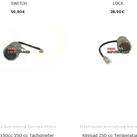
SWITCH
LOCK
59,90 €
28,90 €
KARTE
KARTE
he Ausrüstung Kinroad 250cc
Elektrische Ausrüstung Kin
 150cc 250 cc Tachometer
Kinroad 250 cc Temperatu