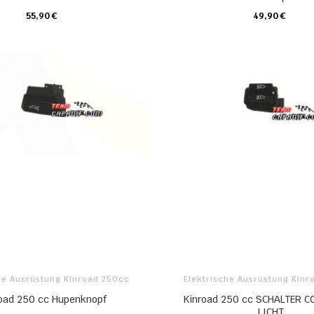
55,90 €
49,90 €
KARTE
KARTE
he Ausrüstung Kinroad 250cc
Elektrische Ausrüstung Kin
oad 250 cc Hupenknopf
Kinroad 250 cc SCHALTER CO
LICHT