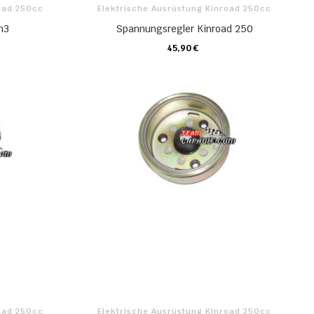
road 250cc
Elektrische Ausrüstung Kinroad 250cc
m3
Spannungsregler Kinroad 250
45,90 €
KARTE
road 250cc
Elektrische Ausrüstung Kinroad 250cc