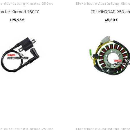
he Ausrüstung Kinroad 250cc
Elektrische Ausrüstung Kin
tarter Kinroad 250CC
CDI KINROAD 250 c
125,95 €
45,80 €
KARTE
KARTE
he Ausrüstung Kinroad 250cc
Elektrische Ausrüstung Kin