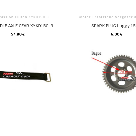
mission Clutch XYKD150-3
Motor-Ersatzteile Vergaser
DDLE AXLE GEAR XYKD150-3
SPARK PLUG buggy 1
57,80 €
6,00 €
KARTE
KARTE