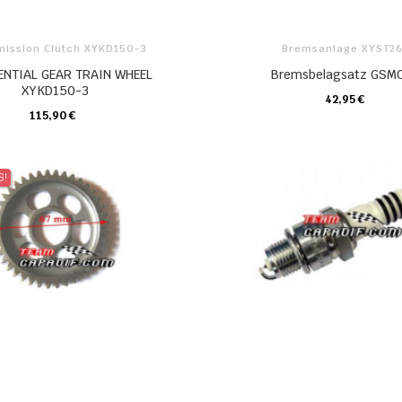
mission Clutch XYKD150-3
Bremsanlage XYST2
ENTIAL GEAR TRAIN WHEEL
Bremsbelagsatz GSM
XYKD150-3
42,95 €
KARTE
115,90 €
KARTE
S!