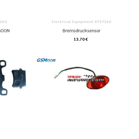
T260
Electrical Equipment XYST260
SMOON
Bremsdrucksensor
13,70 €
KARTE