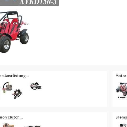
he Ausrüstung...
Motor-
ion clutch...
Brems