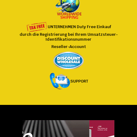
UNTERNEHMEN
Duty Free
Einkauf
durch die Registrierung bei
Ihrem
Umsatzsteuer-
Identifikationsnummer
Reseller-Account
SUPPORT