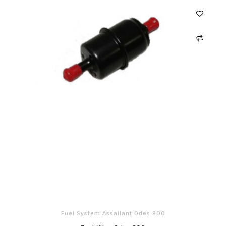
Fuel System Assailant Odes 800