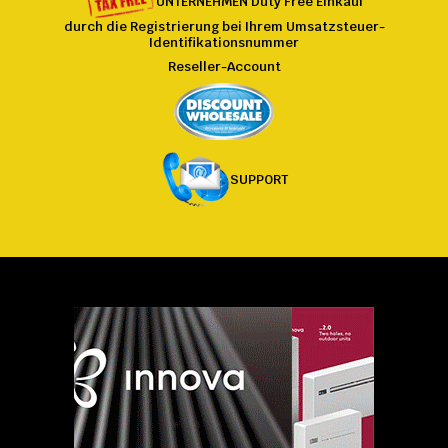
UNTERNEHMEN
Duty Free
Einkauf
durch die Registrierung bei
Ihrem
Umsatzsteuer-
Identifikationsnummer
Reseller-Account
SUPPORT