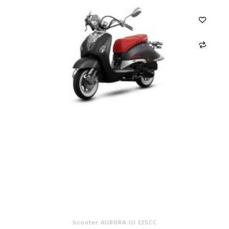
Scooter AURORA III 125CC