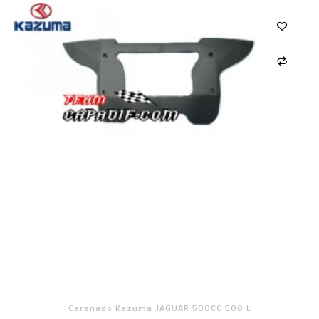
Carenado Kazuma JAGUAR 500CC 500 L