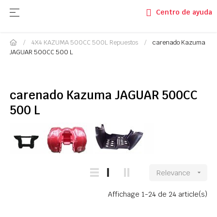
Navegación de palanca
☰
Centro de ayuda
4X4 KAZUMA 500CC 500L Repuestos
carenado Kazuma
JAGUAR 500CC 500 L
carenado Kazuma JAGUAR 500CC
500 L
Relevance

Affichage 1-24 de 24 article(s)