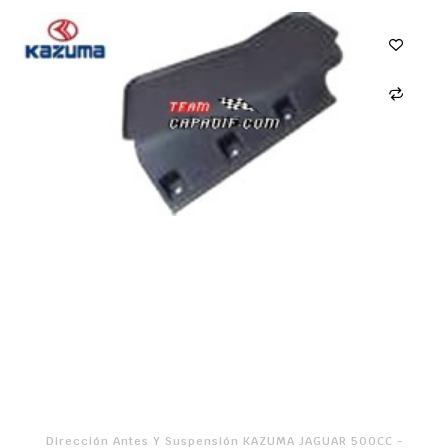
Dirección Antes Y Suspensión KAZUMA JAGUAR 500CC -