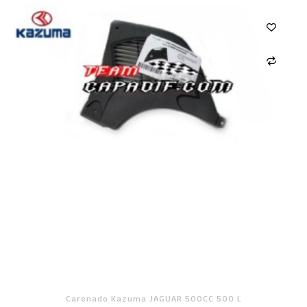
Carenado Kazuma JAGUAR 500CC 500 L