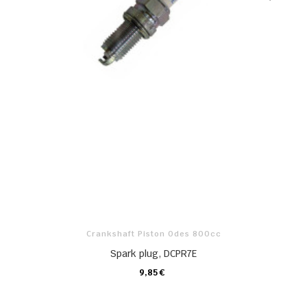
Crankshaft Piston Odes 800cc
Spark plug, DCPR7E
9,85 €
CARRO