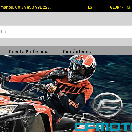
manos: 00 34 850 991 228.
ES
€
EUR
Mi
Cuenta Profesional
Contáctenos