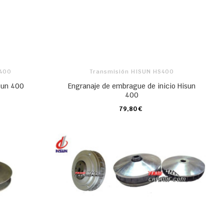
S400
Transmisión HISUN HS400
sun 400
Engranaje de embrague de inicio Hisun
400
79,80 €
CARRO