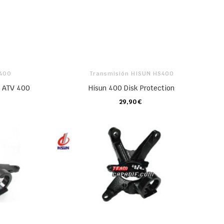
S400
Transmisión HISUN HS400
n ATV 400
Hisun 400 Disk Protection
29,90 €
CARRO