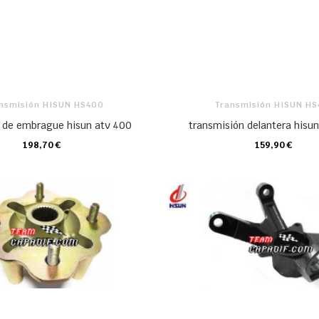
nsmisión HISUN HS400
Transmisión HISUN H
de embrague hisun atv 400
transmisión delantera hisu
198,70 €
159,90 €
CARRO
CARRO