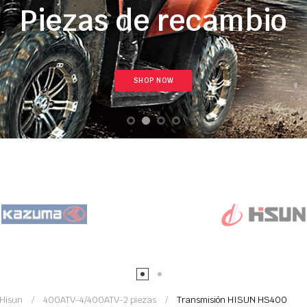
Piezas de recambio
SHOP NOW
 Hisun
400ATV-4/400ATV-2 piezas
Transmisión HISUN HS400