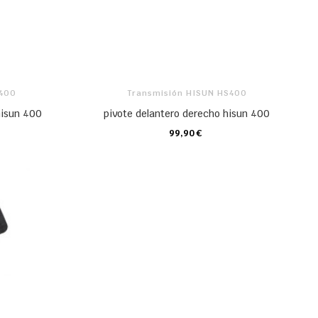
S400
Transmisión HISUN HS400
hisun 400
pivote delantero derecho hisun 400
99,90 €
CARRO