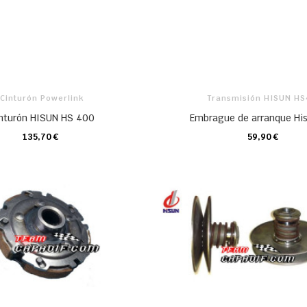
Cinturón Powerlink
Transmisión HISUN H
nturón HISUN HS 400
Embrague de arranque Hi
135,70 €
59,90 €
CARRO
CARRO