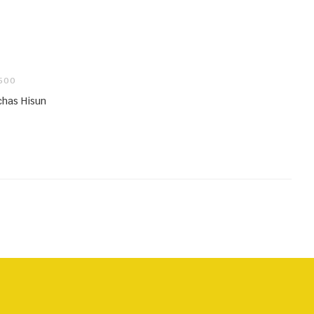
 500
chas Hisun