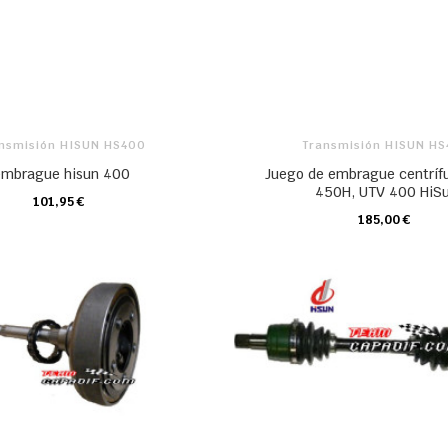
nsmisión HISUN HS400
Transmisión HISUN H
embrague hisun 400
Juego de embrague centríf
450H, UTV 400 HiS
101,95 €
CARRO
185,00 €
CARRO