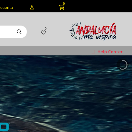
0
 cuenta
0
Help Center