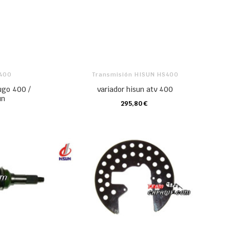
S400
Transmisión HISUN HS400
ugo 400 /
variador hisun atv 400
un
295,80 €
CARRO