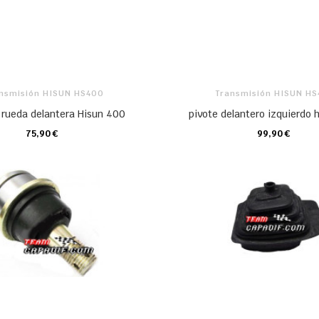
nsmisión HISUN HS400
Transmisión HISUN H
 rueda delantera Hisun 400
pivote delantero izquierdo 
75,90 €
99,90 €
CARRO
CARRO