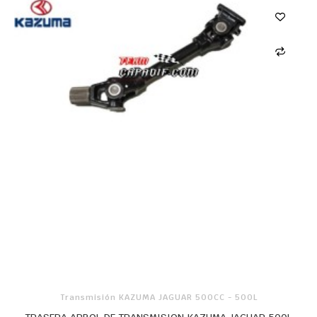
Transmisión KAZUMA JAGUAR 500CC - 500L