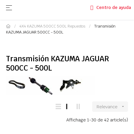
Navegación de palanca
☰
Centro de ayuda
4X4 KAZUMA 500CC 500L Repuestos
Transmisión
KAZUMA JAGUAR 500CC - 500L
Transmisión KAZUMA JAGUAR
500CC - 500L
Relevance

Affichage 1-30 de 42 article(s)