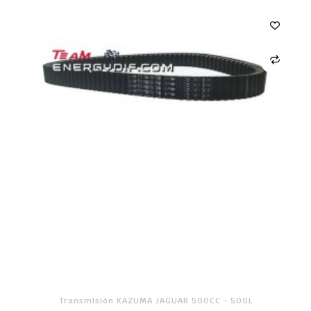
Transmisión KAZUMA JAGUAR 500CC - 500L