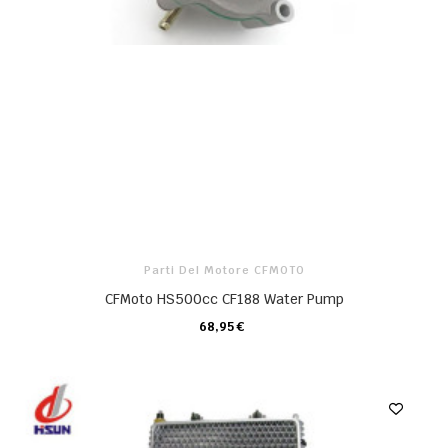
Parti Del Motore CFMOTO
CFMoto HS500cc CF188 Water Pump
68,95 €
CARRELLO