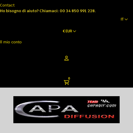
Contact
Ho bisogno di aiuto?
Chiamaci: 00 34 850 991 228.
IT
€
EUR
Il mio conto
0