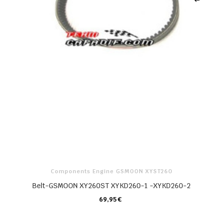
Components Engine GSMOON XYST260
Belt-GSMOON XY260ST XYKD260-1 -XYKD260-2
69,95 €
CARRELLO