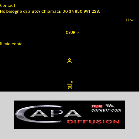
Contact
Ho bisogno di aiuto?
Chiamaci: 00 34 850 991 228.
IT
€
EUR
Il mio conto
0