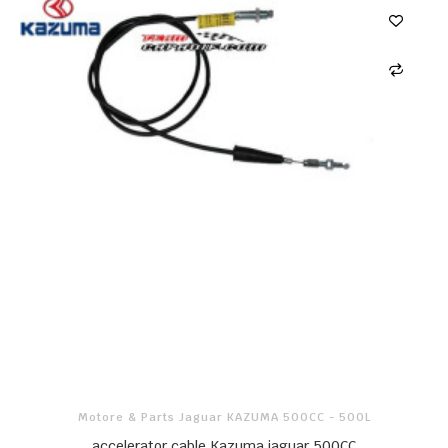
Motore & Parts Jaguar KAZUMA 500CC - 500L
accelerator cable Kazuma jaguar 500CC