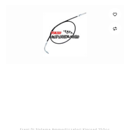
Freni Di Sistema Ammortizzatori Kinroad 250cc