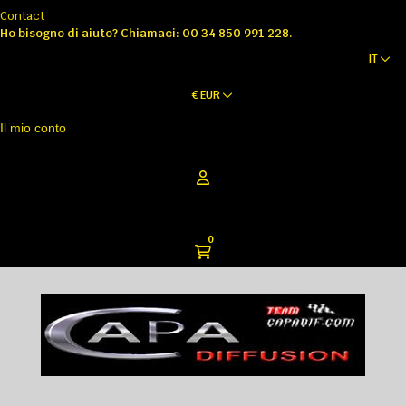
Contact
Ho bisogno di aiuto?
Chiamaci: 00 34 850 991 228.
IT
€
EUR
Il mio conto
0